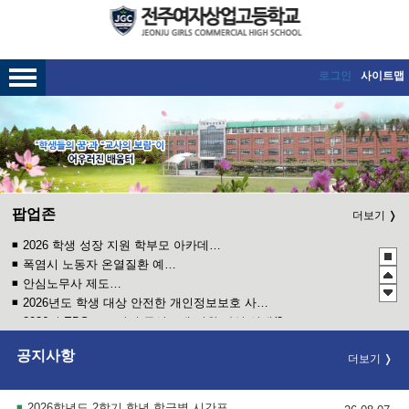
메인메뉴 바로가기
본문내용 바로가기
로그인
사이트맵
팝업존
더보기
2026 학생 성장 지원 학부모 아카데미 운영
폭염시 노동자 온열질환 예방수칙
안심노무사 제도 홍보
2026년도 학생 대상 안전한 개인정보보호 사례 공모전
2026년 EBS 고교강의 무상교재 지원 사업 안내(2학기 2차)
관행적 부패행위 등 행동강령 위반 집중신고기간 운영
공지사항
더보기
2027학년도 EBS 수능연계교재 정오표 안내
청소년 도박예방 카드뉴스
2026년 학교운동부 운영 및 이행실태 특정감사 계획
2026학년도 2학기 학년 학급별 시간표