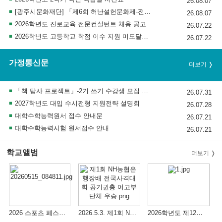
26.08.07
[광주시문화재단] 「제6회 허난설헌문화제-전국 청소년 백일장 공모전」안내
26.08.07
2026학년도 진로교육 전문컨설턴트 채용 공고
26.07.22
2026학년도 고등학교 학점 이수 지원 미도달과정 안내
26.07.22
가정통신문
더보기
「책 탐사 프로젝트」-2기 쓰기 수강생 모집 안내
26.07.31
2027학년도 대입 수시전형 지원전략 설명회
26.07.28
대학수학능력원서 접수 안내문
26.07.21
대학수학능력시험 원서접수 안내
26.07.21
학교앨범
더보기
2026 스포츠 페스티벌(Sports Festival) 행사
2026.5.3. 제1회 NH농협은행장배 전국사격대회 공기권총 여고부 단체 우승
2026학년도 제12주기 4.16 세월호 참사 희생자 추념 행사