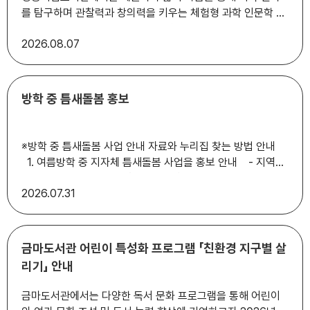
를 탐구하며 관찰력과 창의력을 키우는 체험형 과학 인문학 프
로그램인 <길 위의 인문학>을 운영하오니 많은 참여 바랍니
2026
08.07
다. 붙임 2026년 영등도서관 길 위의 인문학 수강생 모집 1
부. 끝.
방학 중 틈새돌봄 홍보
※방학 중 틈새돌봄 사업 안내 자료와 누리집 찾는 방법 안내
1. 여름방학 중 지자체 틈새돌봄 사업을 홍보 안내 - 지역아
동센터, 다함께돌봄센터 활용 급·간식 지원
2026
07.31
금마도서관 어린이 특성화 프로그램 「친환경 지구별 살
리기」 안내
금마도서관에서는 다양한 독서 문화 프로그램을 통해 어린이