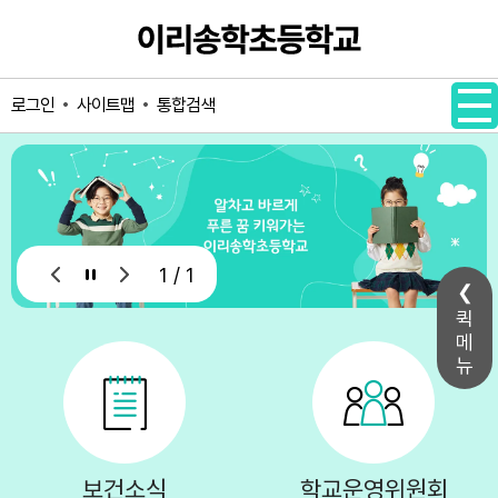
메인메뉴 바로가기
본문내용 바로가기
사이트맵
통합검색
로그인
1 / 1
퀵
메
뉴
보건소식
학교운영위원회