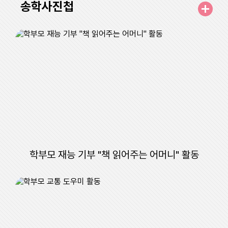
송학사진첩
7
여름방학
8
토요휴업일
10
여름방학
11
여름방학
12
여름방학
13
여름방학
14
여름방학
학부모 재능 기부 "책 읽어주는 어머니" 활동
15
광복절
15
광복절
17
대체공휴일