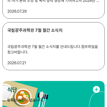
의 여가 문화 조성 및 독서 능력 향상에 기여하고자 2026년 금
마도서관 어린이 특성화 프로그램「친환경 지구별 살리기」를 운
2026
07.29
영합니다. 가. 일 시:2026. 9. 5.(토)~9. 19.(토) 10시~12
시 / 3회 나. 대 상: 관내 어린이 12명(초등 1~6학년) 다.
장 소: 금마도서관 지하 다목적실 라. 모 집: 2026. 8. 13.
(목) 10시~ 선착순 마. 내 용: 책을 통해 환경 교육 및 환경과
국립광주과학관 7월 월간 소식지
관련된 만들기 활동 바. 문 의: 금마도서관(☎063-859-
7514~5, https://lib.iksan.go.kr/gm)) 붙임 2025년 금
마도서관 「친환경 지구별 살리기」프로그램 운영 1부. 끝.
국립광주과학관 7월 월간 소식지를 안내드립니다.첨부파일을
참고바랍니다.
2026
07.21
식단
등록된 식단이 없습니다.