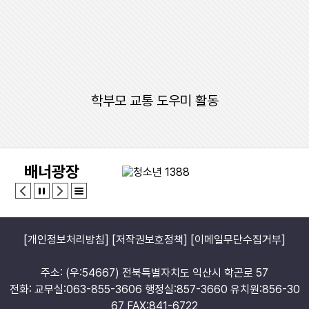
17
여름방학
18
여름방학
19
여름방학
20
여름개학식
학부모 교통 도우미 활동
22
토요휴업일
29
토요휴업일
배너광장
[개인정보처리방침]
[저작권보호정책]
[이메일무단수집거부]
주소: (우:54667) 전북특별자치도 익산시 학곤로 57
전화: 교무실:063-855-3606 행정실:857-3660 유치원:856-30
67 FAX:841-6722