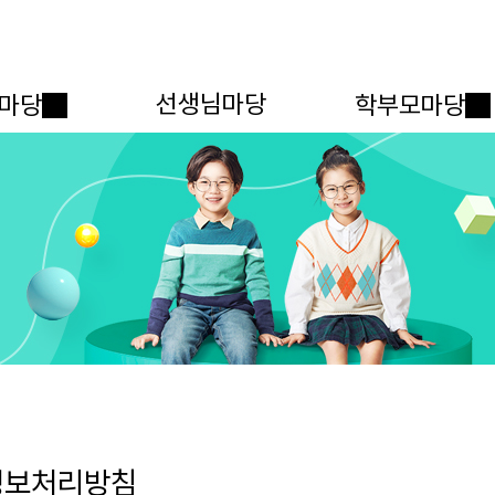
메인메뉴 바로가기
본문내용 바로가기
선생님마당
마당
학부모마당
정보처리방침