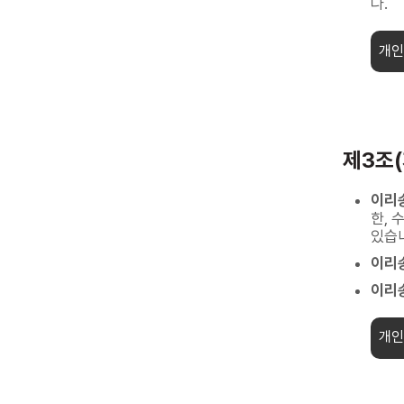
다.
개인
제3조
이리
한, 
있습
이리
이리
개인