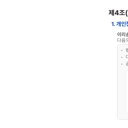
제4조
1. 개
이리
다음의