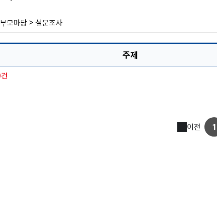
>
부모마당
설문조사
주제
0건
이전
1