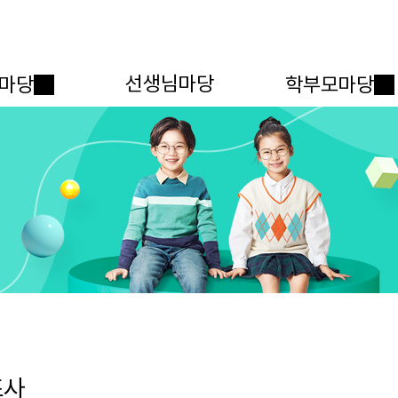
메인메뉴 바로가기
본문내용 바로가기
선생님마당
마당
학부모마당
조사