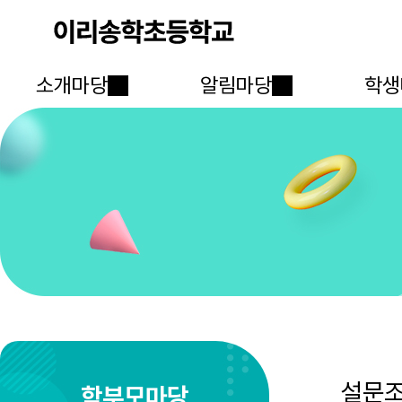
소개마당
알림마당
학생
설문
학부모마당