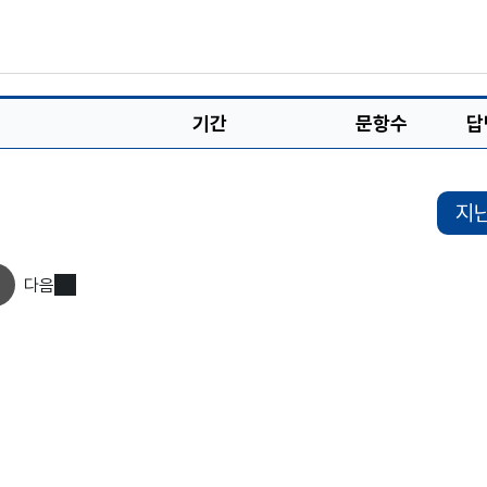
기간
문항수
답
지
다음