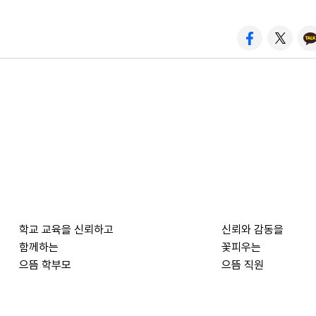
학교 교육을 신뢰하고
신뢰와 감동을
함께하는
꽃피우는
으뜸 학부모
으뜸 직원