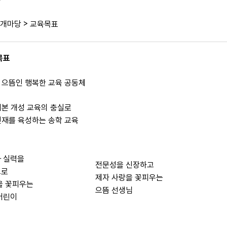
>
개마당
교육목표
목표
 으뜸인 행복한 교육 공동체
기본 개성 교육의 충실로
인재를 육성하는 송학 교육
 실력을
전문성을 신장하고
으로
제자 사랑을 꽃피우는
을 꽃피우는
으뜸 선생님
어린이