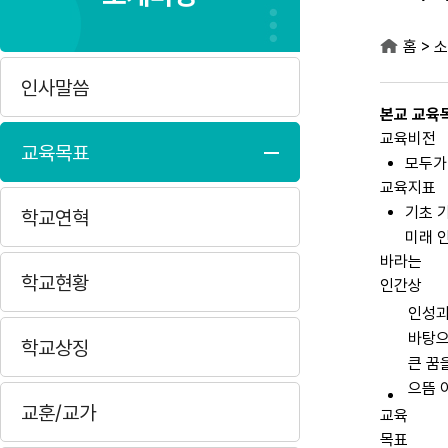
>
홈
소
인사말씀
본교 교육
교육비전
교육목표
모두가
교육지표
기초 
학교연혁
미래 
바라는
학교현황
인간상
인성과
바탕
학교상징
큰 꿈
으뜸 
교훈/교가
교육
목표