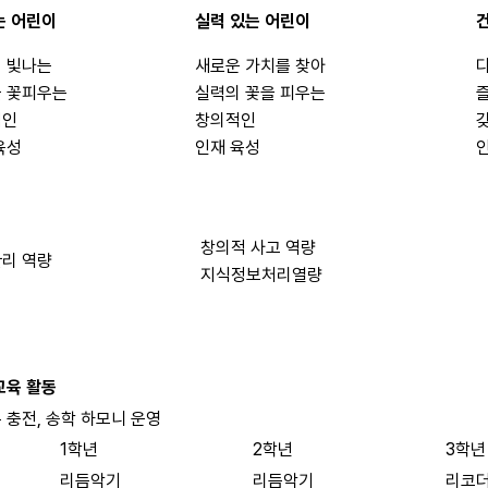
는 어린이
실력 있는 어린이
 빛나는
새로운 가치를 찾아
 꽃피우는
실력의 꽃을 피우는
적인
창의적인
육성
인재 육성
창의적 사고 역량
리 역량
지식정보처리열량
교육 활동
복 충전, 송학 하모니 운영
1학년
2학년
3학년
리듬악기
리듬악기
리코