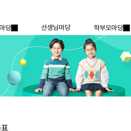
메인메뉴 바로가기
본문내용 바로가기
선생님마당
마당
학부모마당
목표