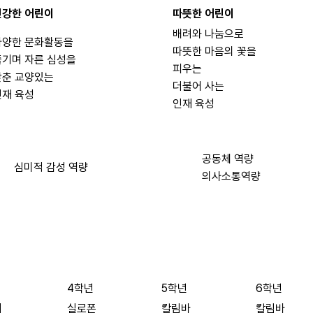
건강한 어린이
따뜻한 어린이
배려와 나눔으로
다양한 문화활동을
따뜻한 마음의 꽃을
즐기며 자른 심성을
피우는
갖춘 교양있는
더불어 사는
인재 육성
인재 육성
공동체 역량
심미적 감성 역량
의사소통역량
4학년
5학년
6학년
더
실로폰
칼림바
칼림바