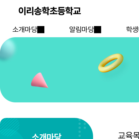
소개마당
알림마당
학생
교육
소개마당