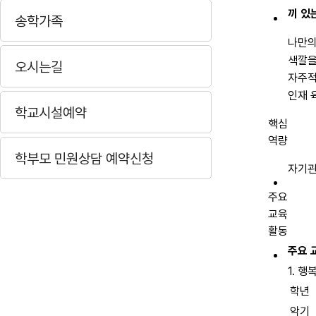
끼 있
송학가족
나만의
색깔을
오시는길
자주
인재 
학교시설예약
핵심
역량
학부모 민원상담 예약신청
자기관
주요
교육
활동
주요 
1. 행
학년
악기