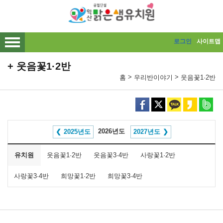
메인메뉴 바로가기
본문내용 바로가기
로그인
사이트맵
웃음꽃1·2반
>
>
홈
우리반이야기
웃음꽃1·2반
2026년도
2025년도
2027년도
유치원
웃음꽃1·2반
웃음꽃3·4반
사랑꽃1·2반
사랑꽃3·4반
희망꽃1·2반
희망꽃3·4반