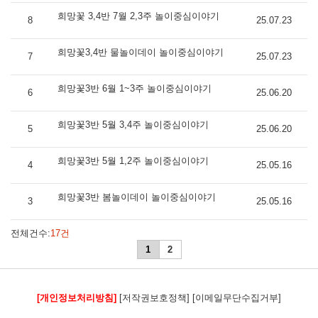
희망꽃 3,4반 7월 2,3주 놀이중심이야기
8
25.07.23
희망꽃3,4반 물놀이데이 놀이중심이야기
7
25.07.23
희망꽃3반 6월 1~3주 놀이중심이야기
6
25.06.20
희망꽃3반 5월 3,4주 놀이중심이야기
5
25.06.20
희망꽃3반 5월 1,2주 놀이중심이야기
4
25.05.16
희망꽃3반 봄놀이데이 놀이중심이야기
3
25.05.16
전체건수:
17건
1
2
[개인정보처리방침]
[저작권보호정책]
[이메일무단수집거부]