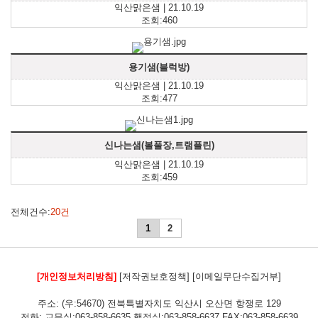
익산맑은샘 | 21.10.19
조회:460
용기샘(블럭방)
익산맑은샘 | 21.10.19
조회:477
신나는샘(볼풀장,트램플린)
익산맑은샘 | 21.10.19
조회:459
전체건수:
20건
1
2
[개인정보처리방침]
[저작권보호정책]
[이메일무단수집거부]
주소: (우:54670) 전북특별자치도 익산시 오산면 항쟁로 129
전화: 교무실:063-858-6635 행정실:063-858-6637 FAX:063-858-6639