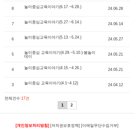
놀이중심교육이야기(6.17.~6.28.)
8
24.06.28
놀이중심교육이야기(5.27.~6.14.)
7
24.06.14
놀이중심교육이야기(5.13.~5.24.)
6
24.05.27
놀이중심 교육이야기(4.29.~5.10.)-봄놀이
5
24.05.21
데이
놀이중심교육이야기(4.15.~4.26.)
4
24.05.21
놀이중심 교육이야기(4.1~4.12)
3
24.04.12
전체건수:
17건
1
2
[개인정보처리방침]
[저작권보호정책]
[이메일무단수집거부]