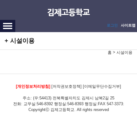
메인메뉴 바로가기
본문내용 바로가기
로그인
사이트맵
시설이용
>
홈
시설이용
[개인정보처리방침]
[저작권보호정책]
[이메일무단수집거부]
주소: (우:54413) 전북특별자치도 김제시 남북2길 25
전화: 교무실:546-8392 행정실:546-8393 행정실:FAX 547-3373:
Copyrightⓒ 김제고등학교. All rights reserved