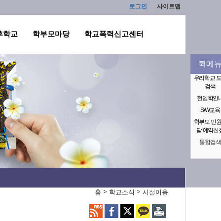
로그인
사이트맵
후학교
학부모마당
학교폭력신고센터
퀵메
우리학교 
검색
전입학안
S/W교육
학부모 민
담 예약신
통합검색
>
>
홈
학교소식
시설이용