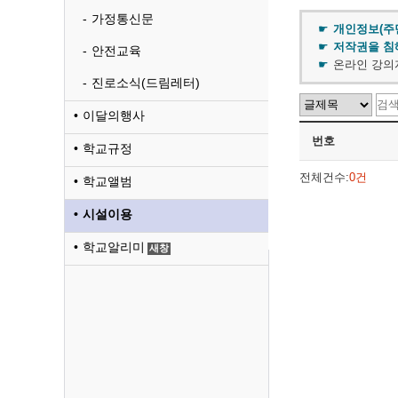
가정통신문
개인정보(주
저작권을 침
안전교육
온라인 강의자
진로소식(드림레터)
이달의행사
번호
학교규정
전체건수:
0건
학교앨범
시설이용
학교알리미