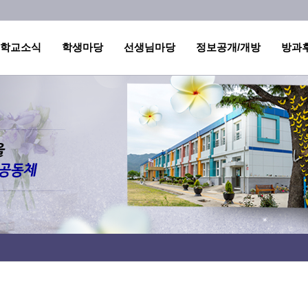
메인메뉴 바로가기
본문내용 바로가기
학교소식
학생마당
선생님마당
정보공개/개방
방과