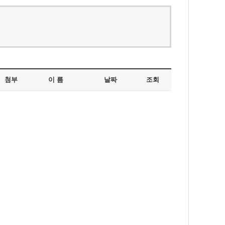
첨부
이 름
날짜
조회