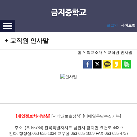
메인메뉴 바로가기
본문내용 바로가기
로그인
사이트맵
교직원 인사말
>
>
홈
학교소개
교직원 인사말
[개인정보처리방침]
[저작권보호정책]
[이메일무단수집거부]
주소: (우:55784) 전북특별자치도 남원시 금지면 요천로 443-9
전화: 행정실:063-635-1034 교무실:063-635-1089 FAX:063-635-4737