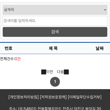
번호
제 목
날짜
전체건수:
0건
이전
다음
1
[개인정보처리방침]
[저작권보호정책]
[이메일무단수집거부]
주소: (우:54801) 전북특별자치도 전주시 덕진구 용덕길 30