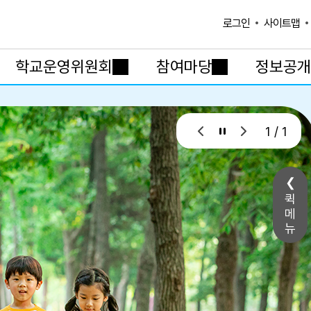
사이트맵
로그인
학교운영위원회
참여마당
정보공개
1 / 1
퀵
메
뉴