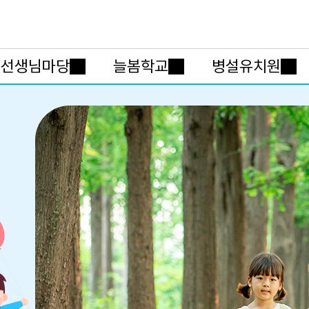
메인메뉴 바로가기
본문내용 바로가기
선생님마당
늘봄학교
병설유치원