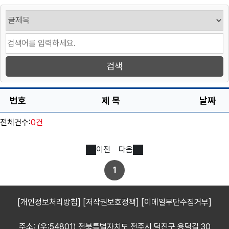
번호
제 목
날짜
전체건수:
0건
이전
다음
1
[개인정보처리방침]
[저작권보호정책]
[이메일무단수집거부]
주소: (우:54801) 전북특별자치도 전주시 덕진구 용덕길 30