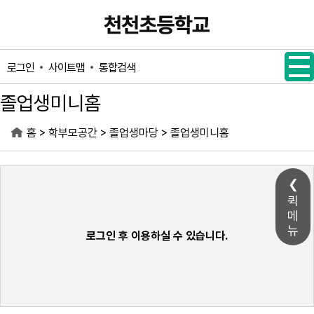
메인메뉴 바로가기
본문내용 바로가기
사이트맵
통합검색
로그인
졸업생미니홈
>
>
>
홈
학부모공간
졸업생마당
졸업생미니홈
퀵
메
뉴
로그인 후 이용하실 수 있습니다.