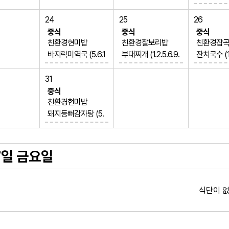
부추계란국 
콩나물무침 
24
25
26
깍두기 (9)
중식
중식
중식
데리야끼닭꼬
친환경현미밥
친환경찰보리밥
친환경잡곡밥
6.13.15)
바지락미역국 (5.6.1
부대찌개 (1.2.5.6.9.
잔치국수 (1.
망고생크
3.18)
10.12.15.16)
오징어초무침 
(1.2.5.6.10
브로콜리참깨무침
청경채숙주무침
3.17)
31
(1.5)
순살고등어구이 (6.
교자만두튀김 
중식
깍두기 (9)
7.13)
10.15.16.18
친환경현미밥
묵은지닭볶음탕 (5.
타코야끼어묵바 (1.
배추김치 (
돼지등뼈감자탕 (5.
6.9.13.15)
5.6.13.17)
스위트매
6.10.13)
계란옷동그랑땡 (1.
배추김치 (9)
청포묵김무침
2.5.6.10.15.16)
애호박새우살볶음
7일 금요일
바람떡
(5.9.13)
야채계란말이 (1.2.
5.6.10)
식단이 없
배추김치 (9)