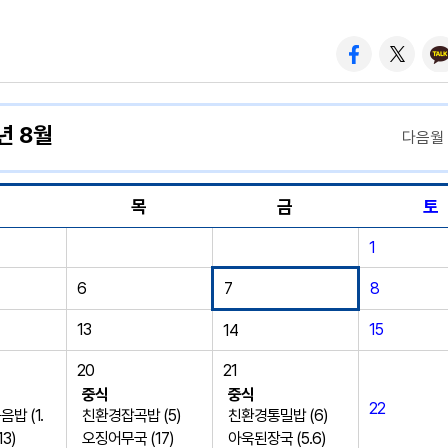
년 8월
다음월
수
목
금
토
1
6
7
8
13
15
14
20
21
중식
중식
22
밥 (1.
친환경잡곡밥 (5)
친환경통밀밥 (6)
13)
오징어무국 (17)
아욱된장국 (5.6)