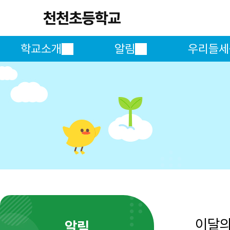
학교소개
알림
우리들세
이달
알림