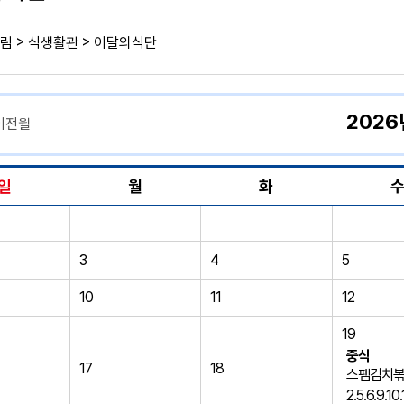
>
>
림
식생활관
이달의식단
2026
이전월
일
월
화
3
4
5
10
11
12
19
중식
17
18
스팸김치볶음
2.5.6.9.10.