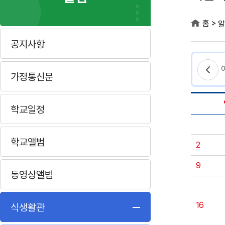
>
홈
알
공지사항
가정통신문
학교일정
학교앨범
2
9
동영상앨범
16
식생활관