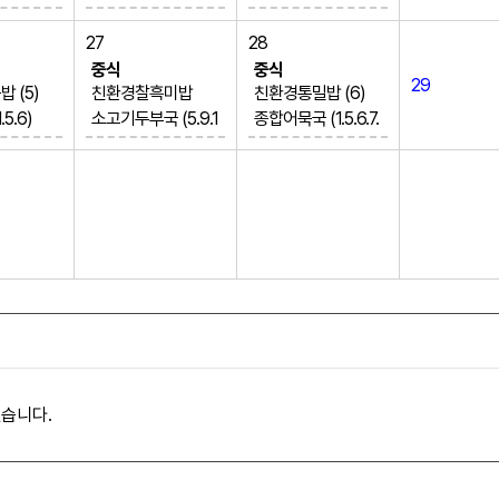
(1)
돼지사태찜 (6.10.1
쫄면야채무침 (5.6.1
(5)
3)
3)
27
28
참나물무침
새송이파프리카볶
중식
중식
29
치 (5.
수제달콤옥수수전
음
 (5)
친환경찰흑미밥
친환경통밀밥 (6)
(2.5.6.13)
생선가스&타르타르
5.6)
소고기두부국 (5.9.1
종합어묵국 (1.5.6.7.
림케이크
배추김치 (9)
소스 (1.5.13)
(5.6.1
6)
13.18)
)
배추김치 (9)
우렁강된장&알배추
크림카레떡볶이 (2.
(1.5.6.
(5.6)
5.6.10.12.13.15.16.1
)
제육볶음 (5.6.10.1
8)
9)
3)
닭봉오븐구이 (5.6.1
실주스
야채부침개 (5.6)
3.15.18)
배추김치 (9)
배추김치 (9)
샤인머스켓
습니다.