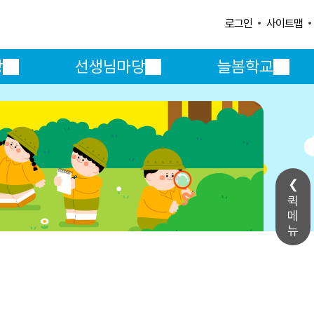
사이트맵
로그인
방
선생님마당
늘봄학교
퀵
메
뉴