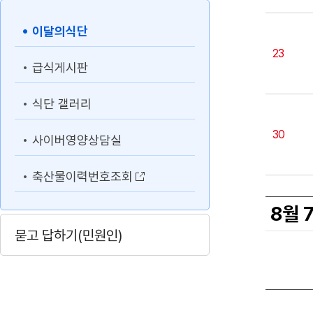
이달의식단
23
급식게시판
식단 갤러리
30
사이버영양상담실
축산물이력번호조회
8월 
묻고 답하기(민원인)