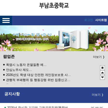
메인메뉴 바로가기
본문내용 바로가기
로그인
사이트맵
팝업존
더보기
폭염시 노동자 온열질환 예방수칙
안심노무사 제도 홍보
2026년도 학생 대상 안전한 개인정보보호 사례 공모전
관행적 부패행위 등 행동강령 위반 집중신고기간 운영
청소년 도박예방 카드뉴스
2026년 초등학교 4학년 구강건강 진료지원 사업 안내
공지사항
더보기
2026 학생 성장 지원 학부모 아카데미 운영
2026년 한시적 기간제 교육공무직원(통학버스안전지도사) 채용 공고