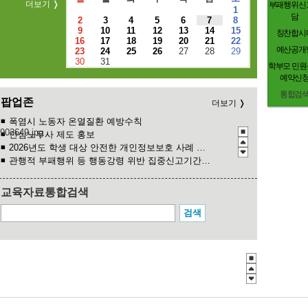
더보기
부패행위신
1
담
2
3
4
5
6
7
8
9
10
11
12
13
14
15
칭찬합시
16
17
18
19
20
21
22
예산공개
23
24
25
26
27
28
29
30
31
학부모 민원
예약신
통합검
팝업존
더보기
폭염시 노동자 온열질환 예방수칙
안심노무사 제도 홍보
2026년도 학생 대상 안전한 개인정보보호 사례 공모전
관행적 부패행위 등 행동강령 위반 집중신고기간 운영
청소년 도박예방 카드뉴스
2026년 초등학교 4학년 구강건강 진료지원 사업 안내
교육자료통합검색
2026 학생 성장 지원 학부모 아카데미 운영