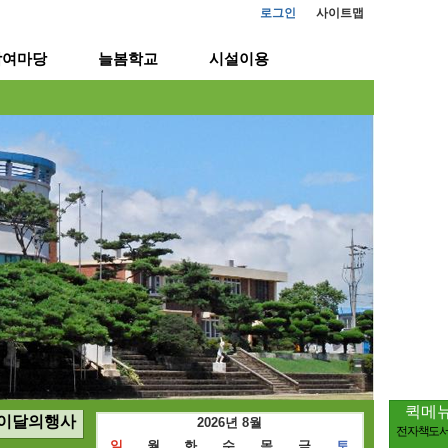
로그인
사이트맵
참여마당
늘봄학교
시설이용
퀵메
이달의행사
2026년 8월
전자책도
일
월
화
수
목
금
토