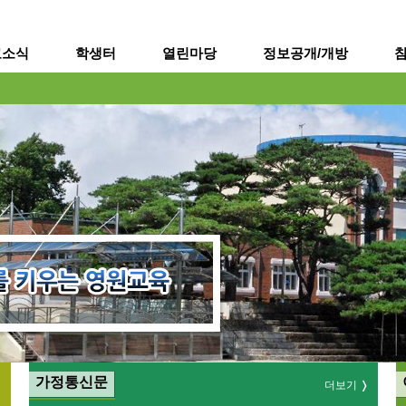
메인메뉴 바로가기
본문내용 바로가기
교소식
학생터
열린마당
정보공개/개방
가정통신문
더보기