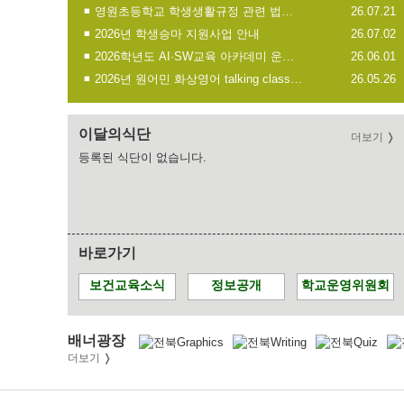
영원초등학교 학생생활규정 관련 법령 및 고시
26.07.21
2026년 학생승마 지원사업 안내
26.07.02
2026학년도 AI·SW교육 아카데미 운영 안내
26.06.01
2026년 원어민 화상영어 talking class 2기 신청 안내
26.05.26
이달의식단
더보기
등록된 식단이 없습니다.
바로가기
보건교육소식
정보공개
학교운영위원회
배너광장
더보기