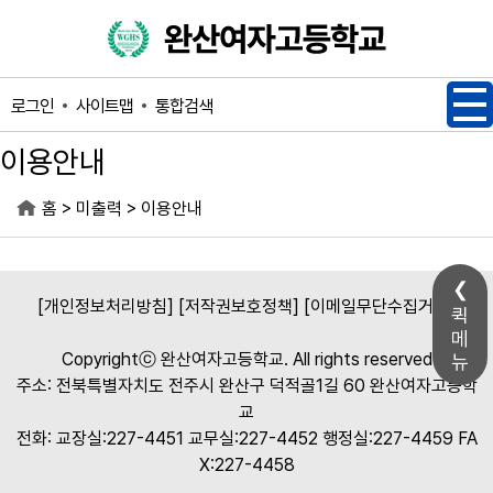
메인메뉴 바로가기
본문내용 바로가기
사이트맵
통합검색
로그인
이용안내
>
>
홈
미출력
이용안내
[개인정보처리방침]
[저작권보호정책]
[이메일무단수집거부]
퀵
메
Copyrightⓒ 완산여자고등학교. All rights reserved
뉴
주소: 전북특별자치도 전주시 완산구 덕적골1길 60 완산여자고등학
교
전화: 교장실:227-4451 교무실:227-4452 행정실:227-4459 FA
X:227-4458