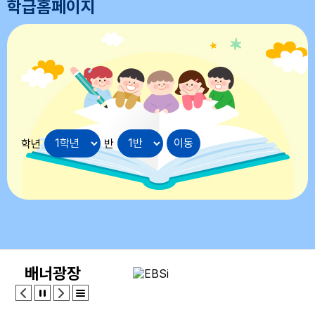
학급홈페이지
17
대체공휴일
18
여름방학
19
여름개학식
22
토요휴업일
29
토요휴업일
학년
반
배너광장