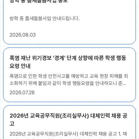
방학 중 틈새돌봄사업 홍보
도달하지 아니한 사람 나. 채용공고일 전일 기준 급식(조리)
분야 경력 5년 이상인 사람 5. 접수방법: 응시원서 및 제출서류
를 작성, 구비하여 본인이 직접방문 제출 [대리접수 및 우편접
방학 중 틈새돌봄사업 안내드립니다.
수 불가] 6. 접수장소: 군산수송초등학교 행정실 * 자세한 사항
은 첨부된 공고문을 확인해주시고, 문의사항은 군산수송초등
2026
08.03
학교 행정실(063-465-2822)로 연락주시기 바랍니다.
폭염 재난 위기경보 '경계' 단계 상향에 따른 학생 행동
요령 안내
폭염으로 인한 학생 안전사고를 예방하고 교육 현장 피해를 최
소화하기 위해 붙임과 같이 학생 행동요령을 안내하오니 준수
해 주시기 바랍니다. 붙임 폭염 대비 대응을 위한 학생 행동
2026
07.28
요령 1부. 끝.
2026년 교육공무직원(조리실무사) 대체인력 채용 공
고
2026년 교육공무직원(조리실무사) 대체인력 채용 공고 1. 채