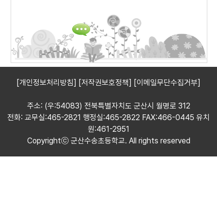
[개인정보처리방침]
[저작권보호정책]
[이메일무단수집거부]
주소: (우:54083) 전북특별자치도 군산시 월명로 312
전화: 교무실:465-2821 행정실:465-2822 FAX:466-0445 유치
원:461-2951
Copyrightⓒ 군산수송초등학교. All rights reserved