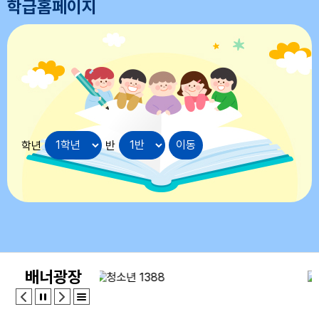
학급홈페이지
17
대체공휴일
18
여름방학
19
여름개학식
22
토요휴업일
29
토요휴업일
학년
반
배너광장