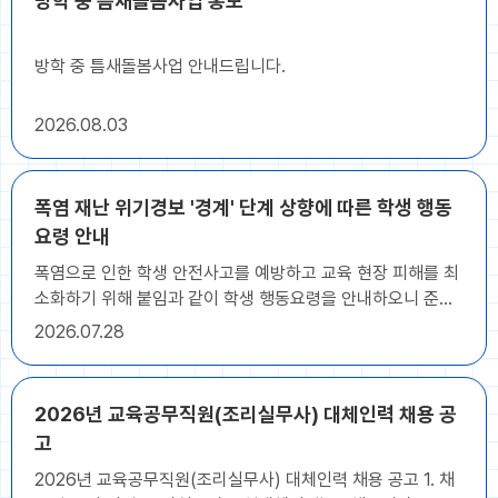
방학 중 틈새돌봄사업 홍보
도달하지 아니한 사람 나. 채용공고일 전일 기준 급식(조리)
분야 경력 5년 이상인 사람 5. 접수방법: 응시원서 및 제출서류
를 작성, 구비하여 본인이 직접방문 제출 [대리접수 및 우편접
방학 중 틈새돌봄사업 안내드립니다.
수 불가] 6. 접수장소: 군산수송초등학교 행정실 * 자세한 사항
은 첨부된 공고문을 확인해주시고, 문의사항은 군산수송초등
2026
08.03
학교 행정실(063-465-2822)로 연락주시기 바랍니다.
폭염 재난 위기경보 '경계' 단계 상향에 따른 학생 행동
요령 안내
폭염으로 인한 학생 안전사고를 예방하고 교육 현장 피해를 최
소화하기 위해 붙임과 같이 학생 행동요령을 안내하오니 준수
해 주시기 바랍니다. 붙임 폭염 대비 대응을 위한 학생 행동
2026
07.28
요령 1부. 끝.
2026년 교육공무직원(조리실무사) 대체인력 채용 공
고
2026년 교육공무직원(조리실무사) 대체인력 채용 공고 1. 채