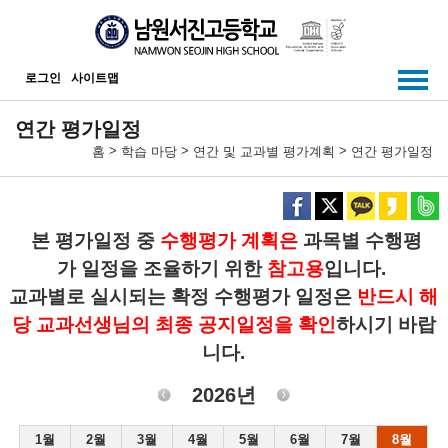
메인메뉴 바로가기
본문내용 바로가기
로그인
사이트맵
연간 평가일정
>
>
>
홈
학습 마당
연간 및 교과별 평가계획
연간 평가일정
본 평가일정 중
수행평가 계획은
과목별 수행평
가 일정을 조율하기 위한
참고용
입니다.
교과별로 실시되는 확정 수행평가 일정은
반드시 해
당 교과선생님의 최종 공지일정을 확
인
하시기 바랍
니다.
2026년
1월
2월
3월
4월
5월
6월
7월
8월