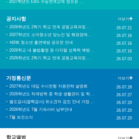
청소년 도박예방 카드뉴스
2026 학생 성장 지원 학부모 아카데미 운영
공지사항
더보기
폭염시 노동자 온열질환 예방수칙
2026학년도 2학기 학교 연계 공동교육과정 추가 모집 안내
26.07.21
2027학년도 소아청소년 당뇨인 및 췌장장애인을 위한 푸른빛 희망 장학금 지원사업 안내
26.07.16
제8회 청소년 흡연예방 공모전 안내
26.07.16
2026학교 내 불법촬영 등 디지털 성폭력 예방 숏폼 영상 공모전 안내
26.07.16
2026학년도 2학기 학교 연계 공동교육과정 참여 학생 모집 안내
26.07.03
가정통신문
더보기
2027학년도 대입 수시전형 지원전략 설명회
26.07.28
2026학년도 하계방학 중 학생 생활관리 및 학습지도 협조 안내 가정통신문
26.07.27
별도검사(결핵검사) 유소견자 검진 안내 가정통신문
26.07.20
2026학년도 7월 기숙사비 납부안내
26.07.20
7월 보건소식
26.07.20
학교앨범
더보기