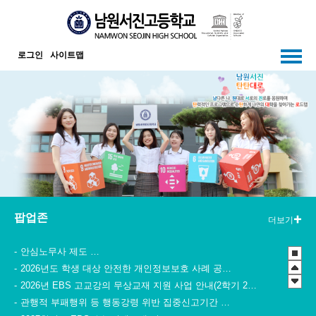
메인메뉴 바로가기
본문내용 바로가기
로그인
사이트맵
팝업존
더보기
안심노무사 제도 홍보
2026년도 학생 대상 안전한 개인정보보호 사례 공모전
2026년 EBS 고교강의 무상교재 지원 사업 안내(2학기 2차)
관행적 부패행위 등 행동강령 위반 집중신고기간 운영
2027학년도 EBS 수능연계교재 정오표 안내