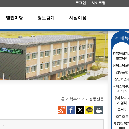
로그인
사이트맵
열린마당
정보공개
시설이용
퀵메뉴
전북특별자
도교육청
전북교육포
업무포털
전입학안
나이스학부
서비스
우리학교 
>
>
홈
학부모
가정통신문
서검색
독서로
오디오북
맞춤형 복
다.
포털