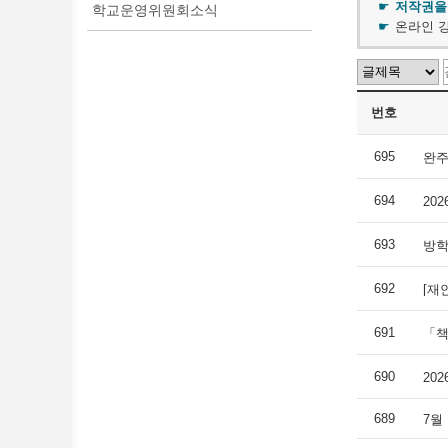
저작권을
학교운영위원회소식
온라인 강
번호
695
완주
694
20
693
방학
692
691
「책
690
20
689