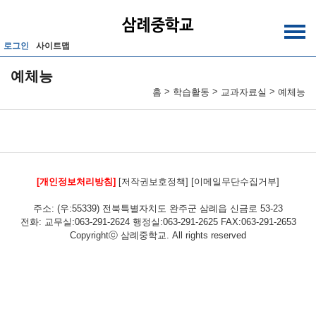
메인메뉴 바로가기
본문내용 바로가기
로그인
사이트맵
예체능
>
>
>
홈
학습활동
교과자료실
예체능
[개인정보처리방침]
[저작권보호정책]
[이메일무단수집거부]
주소: (우:55339) 전북특별자치도 완주군 삼례읍 신금로 53-23
전화: 교무실:063-291-2624 행정실:063-291-2625 FAX:063-291-2653
Copyrightⓒ 삼례중학교. All rights reserved