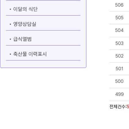
506
이달의 식단
505
영양상담실
504
급식앨범
503
축산물 이력표시
502
501
500
499
전체건수: