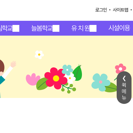
사이트맵
로그인
시설이용
림학교
늘봄학교
유 치 원
퀵
메
뉴