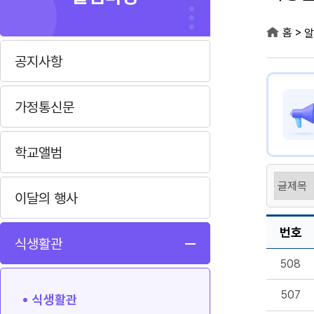
>
홈
알
공지사항
가정통신문
학교앨범
이달의 행사
번호
식생활관
508
507
식생활관