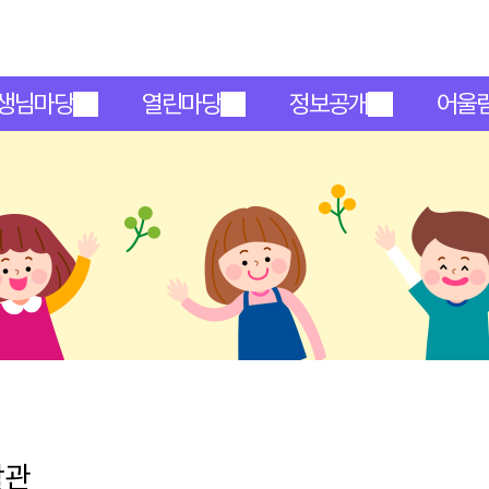
메인메뉴 바로가기
본문내용 바로가기
생님마당
열린마당
정보공개
어울
활관