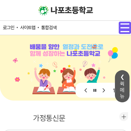
메인메뉴 바로가기
본문내용 바로가기
사이트맵
통합검색
로그인
퀵
메
1 / 1
뉴
공지사항
가정통신문