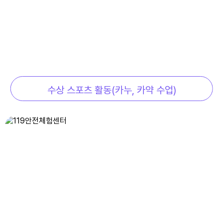
7
여름방학
8
여름방학
8
토요휴업일
9
여름방학
수상 스포츠 활동(카누, 카약 수업)
10
여름방학
11
여름방학
12
여름방학
13
여름방학
14
여름방학
15
광복절
15
광복절