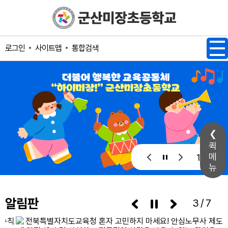
메인메뉴 바로가기
본문내용 바로가기
사이트맵
통합검색
로그인
퀵
메
1 / 1
뉴
알림판
3/7