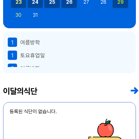
23
24
25
26
27
28
29
30
31
1
여름방학
1
토요휴업일
2
여름방학
3
여름방학
이달의식단
4
여름방학
5
여름방학
등록된 식단이 없습니다.
6
여름방학
7
여름방학