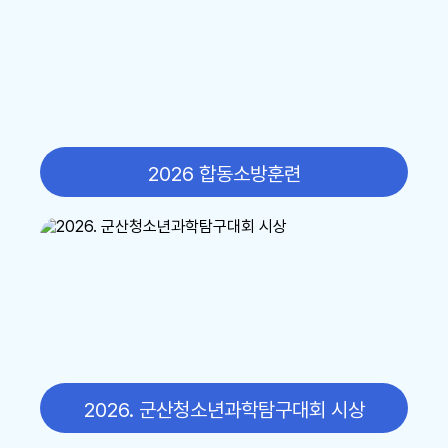
16
여름방학
17
대체공휴일
17
여름방학
17
대체공휴일
2026 합동소방훈련
18
여름방학
19
여름방학
20
여름방학
21
여름방학
22
여름방학
2026. 군산청소년과학탐구대회 시상
22
토요휴업일