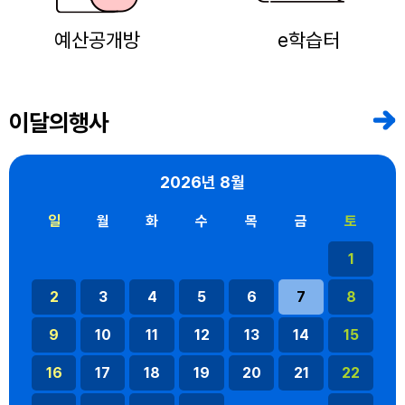
예산공개방
e학습터
이달의행사
2026년
8월
일
월
화
수
목
금
토
1
2
3
4
5
6
7
8
9
10
11
12
13
14
15
16
17
18
19
20
21
22