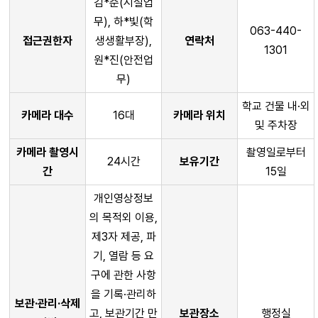
김*준(시설업
무), 하*빛(학
063-440-
접근권한자
생생활부장),
연락처
1301
원*진(안전업
무)
학교 건물 내·외
카메라 대수
16대
카메라 위치
및 주차장
카메라 촬영시
촬영일로부터
24시간
보유기간
간
15일
개인영상정보
의 목적외 이용,
제3자 제공, 파
기, 열람 등 요
구에 관한 사항
을 기록·관리하
보관·관리·삭제
고, 보관기간 만
보관장소
행정실