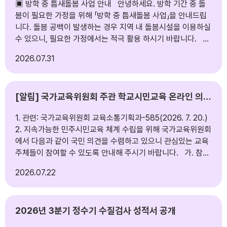
▣ 방학 중 틈새돌봄 사업 안내 안녕하세요. 방학 기간 중 돌
봄이 필요한 가정을 위해 「방학 중 틈새돌봄 사업」을 안내드립
니다. 돌봄 공백이 발생하는 경우 지역 내 돌봄시설을 이용하실
수 있으니, 필요한 가정에서는 적극 활용 하시기 바랍니다. ■
이용 대상: 방학 중 돌봄이 필요한 아동 ■ 신청 문의: 가까운
2026
07.31
틈새 돌봄센터.점심돌봄센터. 또는 1522-1318(7.23이후) ■
이용 방법: 아래 링크에서 지역별 돌봄시설을 확인하실 수 있습
니다. 이용 지역 돌봄시설 찾기 :
[알림] 국가교육위원회 주관 학교시민교육 온라인 의견수렴 참여 안내
https://ncrc.or.kr/ncrc/cs/cnter/protactCnterList3.do?
mi=1588 ※ 이용 가능 및 운영 여부는 해당 시설에 문의 후 이
1. 관련: 국가교육위원회 교육소통기획과-585(2026. 7. 20.)
용하시기 바랍니다
2. 지속가능한 민주시민교육 체계 수립을 위해 국가교육위원회
에서 다음과 같이 국민 의견을 수렴하고 있으니 관심있는 교육
주체들이 참여할 수 있도록 안내해 주시기 바랍니다. 가. 참여
기간: 2026. 7. 20.(월) ~ 7. 31.(금) 나. 참여방법: 국가교육
2026
07.22
위원회 누리집(www.ne.go.kr)‘국민의견플랫폼’메뉴 또는 포
스터 QR코드접속 ▶ 로그인 또는 본인인증 ▶ 질문에 대한 의
견 작성 다. 행정사항: 학교(가정통신문 예시 자료 참조)와 기
2026년 3분기 정수기 수질검사 성적서 공개
관(부서)에서는 소속 직원과 학생, 학부모, 지역민 등 많은 교육
주체들이 참여할 수 있도록 홍보(안내) 협조 붙임 1. 학교시민