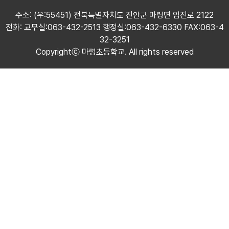
주소: (우:55451) 전북특별자치도 진안군 마령면 임진로 2122
전화: 교무실:063-432-2513 행정실:063-432-6330 FAX:063-4
32-3251
Copyrightⓒ 마령초등학교. All rights reserved