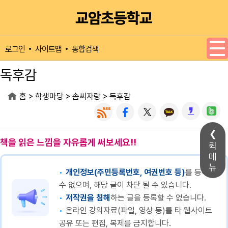
메인메뉴 바로가기
본문내용 바로가기
사이트맵
통합검색
로그인
독후감
>
>
>
홈
학생마당
솜씨자랑
독후감
책을 읽은 느낌을 자유롭게 써보세요!!
퀵
메
뉴
개인정보(주민등록번호, 여권번호 등)
를 등록할
수 없으며, 해당 글이 차단 될 수 있습니다.
저작권을 침해
하는 글을 등록할 수 없습니다.
온라인 강의자료(파일, 영상 등)를 타 웹사이트
공유 또는 편집, 복제를 금지합니다.