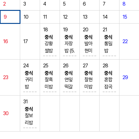
2
3
4
5
6
7
8
9
10
11
12
13
14
15
18
19
20
21
중식
중식
중식
중식
16
17
22
강황
자장
발아
통밀
쌀밥
밥 (5.
현미
밥
초계
6.10.1
밥
(6)
국수
3.16)
우렁
사골
24
25
26
27
28
(1.5.
계란
된장
순대
중식
중식
중식
중식
중식
23
29
6.15)
실파
찌개
국 (2.
귀리
찰흑
연잎
찰현
혼합
매운
국 (1)
(5.6.1
5.6.9.
밥
미밥
떡갈
미밥
잡곡
갈비
새우
3)
10.13.
오색
김치
비소
연포
밥
찜 (5.
부추
돼지
16)
떡국
콩나
보로
탕 (1
(5)
31
6.10.1
만두
고기
국산
(1.15)
물국
덮밥
8)
부대
중식
30
3)
찜 (1.
한방
연두
꽁치
(5.9)
(1.5.
돈육
찌개
찰보
브로
5.6.9.
수육
부찜
캔김
오리
6.10.1
메추
(1.2.
리밥
콜리
10.15.
(5.6.1
(5.6)
치조
고추
3.15.1
리알
5.6.9.
팽이
초회
16.17.
0.13)
얼갈
림 (5.
장불
6.18)
장조
10.15.
버섯