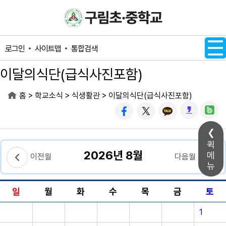
메인메뉴 바로가기
본문내용 바로가기
사이트맵
통합검색
로그인
이달의식단(급식사진포함)
>
>
>
홈
학교소식
식생활관
이달의식단(급식사진포함)
퀵
2026년 8월
메
이전월
다음월
뉴
일
월
화
수
목
금
토
1