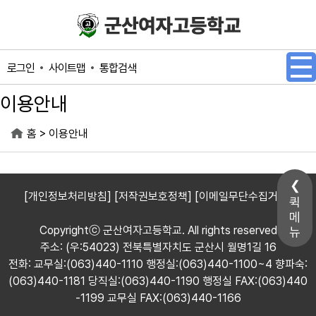
메인메뉴 바로가기
본문내용 바로가기
사이트맵
통합검색
로그인
이용안내
>
홈
이용안내
[개인정보처리방침]
[저작권보호정책]
[이메일무단수집거부]
퀵
메
Copyrightⓒ 군산여자고등학교. All rights reserved
뉴
주소: (우:54023) 전북특별자치도 군산시 월명1길 16
전화: 교무실:(063)440-1110 행정실:(063)440-1100~4 향파숙:
(063)440-1181 당직실:(063)440-1190 행정실 FAX:(063)440
-1199 교무실 FAX:(063)440-1166