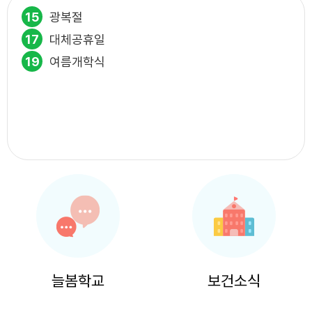
15
광복절
17
대체공휴일
19
여름개학식
늘봄학교
보건소식