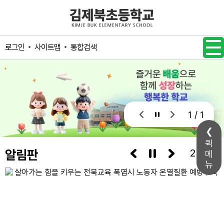
메인메뉴 바로가기
본문내용 바로가기
사이트맵
통합검색
로그인
1 / 1
퀵
알림판
3/7
메
뉴