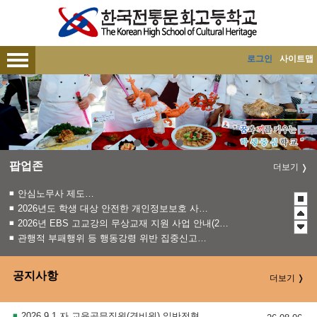
메인메뉴 바로가기
본문내용 바로가기
로그인
사이트맵
팝업존
더보기
안심노무사 제도 홍보
2026년도 학생 대상 안전한 개인정보보호 사례 공모전
2026년 EBS 고교강의 무상교재 지원 사업 안내(2학기 2차)
관행적 부패행위 등 행동강령 위반 집중신고기간 운영
2027학년도 EBS 수능연계교재 정오표 안내
청소년 도박예방 카드뉴스
공지사항
더보기
2026 학생 성장 지원 학부모 아카데미 운영
폭염시 노동자 온열질환 예방수칙
2026.9.1.자 교육공무직원(경비원) 일반전형 신규 채용시험 최종 합격자 발표