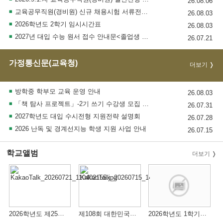
26.08.06
교육공무직원(경비원) 신규 채용시험 서류전형 합격자 명단 및 인성검사, 면접심사 시행 공고
26.08.03
2026학년도 2학기 임시시간표
26.08.03
2027년 대입 수능 원서 접수 안내문<졸업생 필독>
26.07.21
가정통신문(교육청)
더보기
방학중 학부모 교육 운영 안내
26.08.03
「책 탐사 프로젝트」-2기 쓰기 수강생 모집 안내
26.07.31
2027학년도 대입 수시전형 지원전략 설명회
26.07.28
2026 난독 및 경계선지능 학생 지원 사업 안내
26.07.15
학교앨범
더보기
2026학년도 제25회 매송 축제
제108회 대한민국교육감 협의회 총최 식전행사 공연 참석
2026학년도 1학기 매송주간 및 자율적 교육과정(한국음악과)