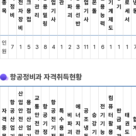
종
전
크
업
관
업
온
기
로
정
관
용
파
용
용
기
목
자
용
기
기
돌
계
세
비
리
밀
괴
선
능
장
접
사
사
제
서
링
반
력
비
도
인
7
1
5
3
8
4
1
2
3
11
1
6
1
1
1
원
항공정비과 자격취득현황
산
교
컴
항
업
용
항
통
항
에
전
퓨
자
공
안
접
공
특
공
판
안
공
비
너
승
기
터
태
격
산
전
산
전
수
조
금
전
기
파
지
강
기
활
권
종
업
산
업
기
용
냉
제
관
정
괴
관
기
능
용
도