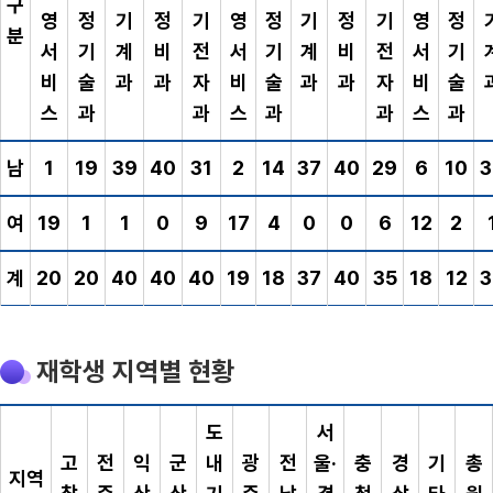
구
영
정
기
정
기
영
정
기
정
기
영
정
분
서
기
계
비
전
서
기
계
비
전
서
기
비
술
과
과
자
비
술
과
과
자
비
술
스
과
과
스
과
과
스
과
남
1
19
39
40
31
2
14
37
40
29
6
10
3
여
19
1
1
0
9
17
4
0
0
6
12
2
계
20
20
40
40
40
19
18
37
40
35
18
12
3
재학생 지역별 현황
도
서
고
전
익
군
내
광
전
울·
충
경
기
총
지역