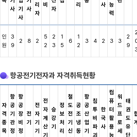
목
기
업
기
전
접
동
관
리
비
리
사
능
사
기
사
자
자
력
사
인
3
5
2
1
1
2
2
8
2
6
3
4
2
3
3
원
9
2
3
5
2
9
항공전기전자과 자격취득현황
컴
항
항
철
항
워
전
침
퓨
태
자
공
공
전
정
도
공
공
드
자
승
투
한
터
권
격
기
장
전
자
보
전
조
산
프
계
강
비
국
활
도
종
관
비
기
기
처
기
냉
업
로
산
기
파
사
용
유
목
정
정
기
리
신
동
기
세
기
괴
능
단