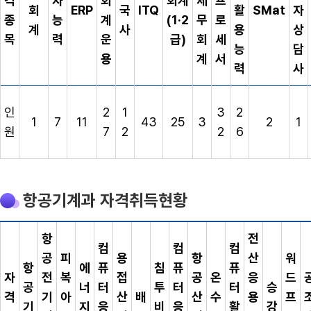
격
자
회
회계
세
프
회
ERP
국
ITQ
활
SMat
자
종
능
계
(1·2
무
로
계
사
용
상
목
력
운
급)
회
세
능
담
용
계
서
력
사
인
2
1
3
2
1
7
11
43
25
3
2
1
원
7
2
2
6
항공기계과 자격취득현황
항
전
컴
컴
컴
공
피
용
항
산
워
항
에
퓨
침
퓨
퓨
자
전
복
접
공
온
응
드
공
너
터
투
터
터
승
격
기
아
산
배
산
수
용
프
기
지
응
비
응
활
강