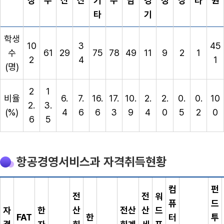
창
주
산
산
기
주
남
경
청
상
타
원
타
기
학생
10
3
45
수
61
29
75
78
49
11
9
2
1
2
4
1
(명)
2
1
비율
6.
7.
16.
17.
10.
2.
2.
0.
0.
10
2.
3.
(%)
4
6
6
3
9
4
0
5
2
0
6
5
항공경영서비스과 자격취득현황
컴
펀
전
전
워
퓨
드
자
한
산
전산
산
드
FAT
한
터
투