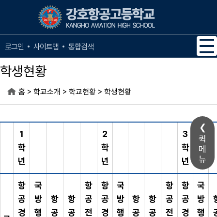
메인메뉴 바로가기
본문내용 바로가기
사이트맵
통합검색
로그인
학생현황
>
>
>
홈
학교소개
학교현황
학생현황
1
2
3
퀵
학
학
학
메
뉴
년
년
년
항
국
항
항
국
항
항
국
공
방
항
항
공
공
방
항
항
공
공
방
경
행
공
공
전
경
행
공
공
전
경
행