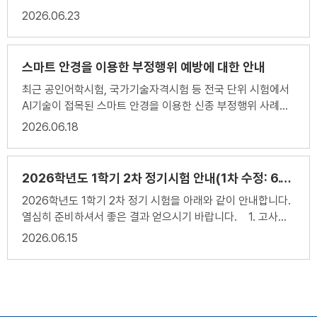
-2026. 7.24. 제1회 심의위원회 회의: 전부개정규칙안 심의
2026
06.23
-2026. 8.10.~8.21. 학교구성원 의견 수렴: 학교누리집
·SNS 등 교직원: 협의회, 내부통신망 학부모: 가정통신문 학
생: 학생자치회 -2026. 8. . 제2회 심의위원회 회의: 특별히
스마트 안경을 이용한 부정행위 예방에 대한 안내
협의할 안건이 없는 경우 생략 -2026. 미정 학교운영위원회
최근 공인어학시험, 국가기술자격시험 등 전국 단위 시험에서
심의 -2026. 미정 학교장 결재·공포: 홈페이지 탑재 및 가정통
AI기술이 접목된 스마트 안경을 이용한 신종 부정행위 사례가
신문 발송 -2026. 미정 시행: 안내, 연수 및 홍보 3. 제1회
적발되어 언론에 보도된 바 있습니다.- 스마트 안경은 이미지
2026
06.18
학교규칙개정심의위원회(=규정개정심의위원회) 회의
인식, AI 정보 제공, 자동 번역 등이 가능한 전자기기로 평가의
-2026. 7. 24. (금) 15:00, 학교 교무실, 해당 위원 4. 의견
공정성을 저해하는 시험실 반입 금지 물품입니다.- 이를 소지
제출 -의견수렴 기간: 2026.8.10. ~ 8.21. -붙임의 의견서를
하는 경우, 부정행위로 간주합니다.
작성하여 학교에 제출 붙임 1. 강호항공고등학교 학생의 학교
2026학년도 1학기 2차 정기시험 안내(1차 수정: 6.17. 17:00)
생활에 관한 규정 전부개정 기초자료(근거, 개정전 자료등) 2.
2026학년도 1학기 2차 정기 시험을 아래와 같이 안내합니다.
강호항공고등학교 학생생활규칙 전부개정안 의견 수렴 계획
열심히 준비하셔서 좋은 결과 얻으시기 바랍니다. 1. 고사기
3. 규정개정심의위원회 구성 및 제1회 회의 계획 4. 학교구성
간 : 2026년 6월 30일(화) - 7월 2일(목)2. 전년도 기출문제
2026
06.15
원 의견수렴 안내(학생, 학부모, 교직원). 끝.-->
공개기간 : 2026. 6. 24.(수) - 6. 26.(금) 13:00-13:35, 도
서실3. 첨부 - 시간표 및 성적처리일정 - 출제범위 - 부정행위
예방요령 * 1차 수정: 6.17.(수) 17:00 - 2학년 한국사1 출제
범위 변경 "Victory belongs to the most persevering"
("승리는 가장 끈기있는 자에게 돌아간다.")- 나폴레옹 보나파