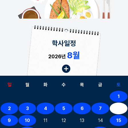
학사일정
8월
2026년
일
월
화
수
목
금
토
1
2
3
4
5
6
7
8
9
10
11
12
13
14
15