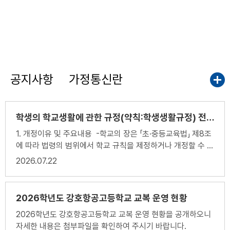
공지사항
가정통신란
학생의 학교생활에 관한 규정(약칙:학생생활규정) 전부개정안 의견수렴
1. 개정이유 및 주요내용 -학교의 장은 「초·중등교육법」 제8조
에 따라 법령의 범위에서 학교 규칙을 제정하거나 개정할 수 있
음. 그 기재사항은 같은 법 시행령 제9조에 따름 -학교 규칙의
2026
07.22
체제, 용어와 표현, 문장 작성 등을 법제처의 지침에 따름 2.
주요일정 -2026. 7.20. 교장·교감·교무 협의: 업무추진에 필
요한 사항 협의 -2026. 7.21. 학교규칙개정심의위원회(규정
2026학년도 강호항공고등학교 교복 운영 현황
개정심의위원회) 구성: 교원 3, 학생 3, 학교운영위원 1
2026학년도 강호항공고등학교 교복 운영 현황을 공개하오니
-2026. 7.22. 학교누리집에 자료 탑재: 학생생활규정 개정에
자세한 내용은 첨부파일을 확인하여 주시기 바랍니다.
필요한 자료 -2026. 7.23. 교원 협의회: 전부개정규칙안 협의