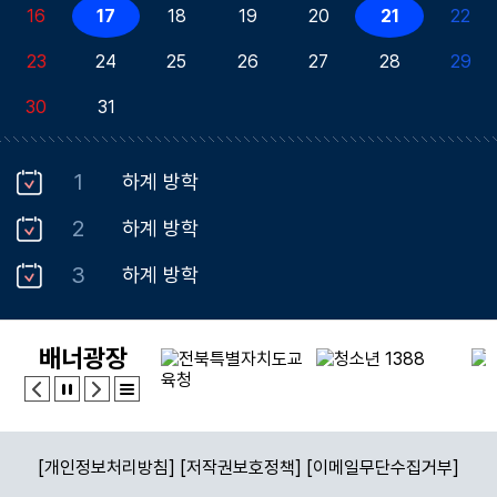
16
17
18
19
20
21
22
23
24
25
26
27
28
29
30
31
1
하계 방학
2
하계 방학
3
하계 방학
4
하계 방학
배너광장
5
하계 방학
6
하계 방학
7
하계 방학
[개인정보처리방침]
[저작권보호정책]
[이메일무단수집거부]