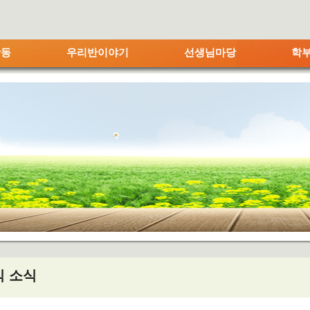
메인메뉴 바로가기
본문내용 바로가기
활동
우리반이야기
선생님마당
학
식 소식