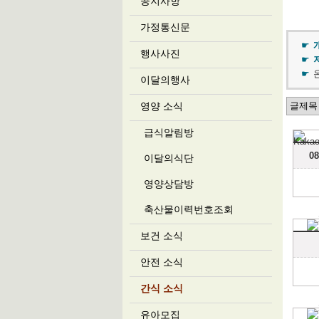
공지사항
가정통신문
행사사진
이달의행사
영양 소식
급식알림방
0
이달의식단
영양상담방
축산물이력번호조회
보건 소식
안전 소식
간식 소식
유아모집