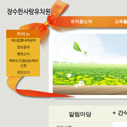
유치원소개
교육
퀵메뉴
예산집행내역공개
정보공개
행정소식
학부모 민원상담 예약
신청
통합검색
간
알림마당