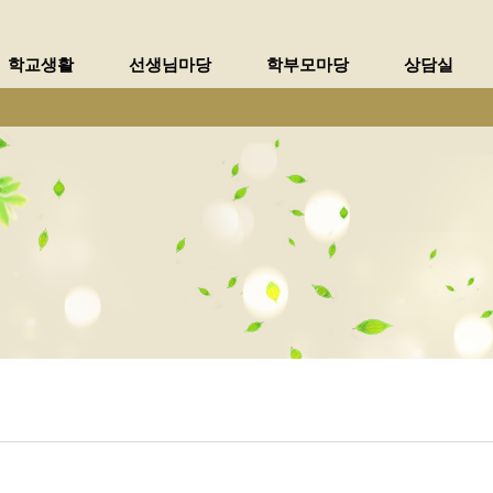
메인메뉴 바로가기
본문내용 바로가기
학교생활
선생님마당
학부모마당
상담실