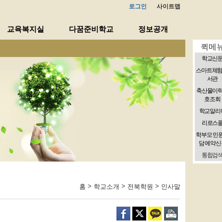
로그인
사이트맵
교육복지실
다꿈준비학교
정보공개
퀵메
학교신
스마트체험
서관
축산물이
호조회
학교알리
리로스
학부모 민
담 예약신
통합검
>
>
>
홈
학교소개
전북학원
인사말