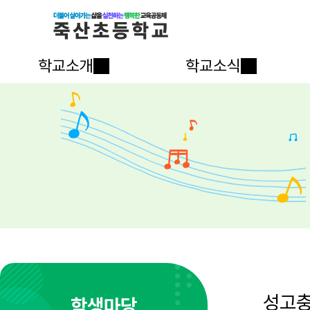
학교소개
학교소식
성고
학생마당