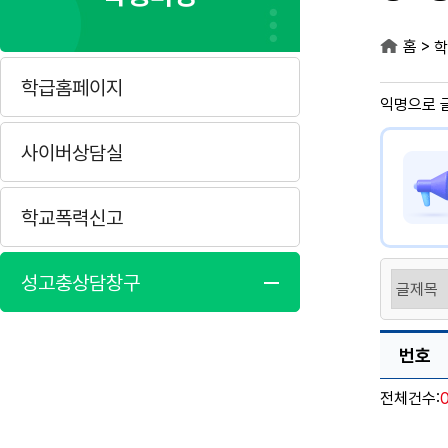
>
홈
학
학급홈페이지
익명으로 
사이버상담실
학교폭력신고
성고충상담창구
번호
전체건수: