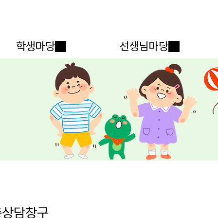
메인메뉴 바로가기
본문내용 바로가기
학생마당
선생님마당
충상담창구