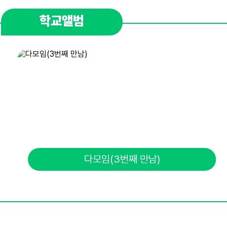
학교앨범
다모임(3번째 만남)