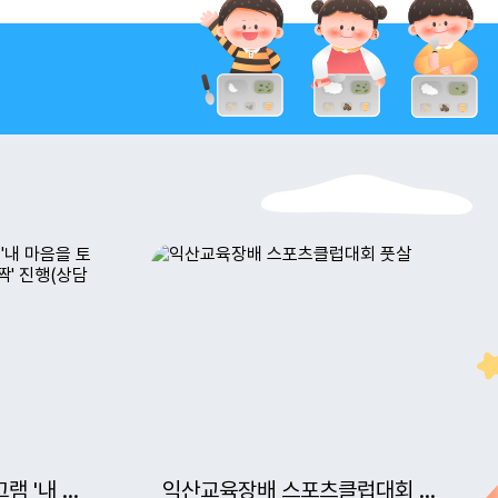
10
여름방학
12
여름방학
14
여름방학
15
광복절
16
여름방학
17
대체공휴일
18
여름방학
20
여름방학
22
토요휴업일
29
토요휴업일
1학년 감정조절 프로그램 '내 마음을 토닥토닥, 우리 사이는 반짝반짝' 진행(상담실)
익산교육장배 스포츠클럽대회 풋살