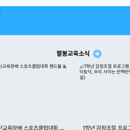
9
여름방학
.
11
여름방학
13
여름방학
15
광복절
15
여름방학
팔봉교육소식
17
대체공휴일
17
여름방학
19
여름방학
21
여름개학식
25
학급학생회선거
익산교육장배 스포츠클럽대회 핸드볼 출전