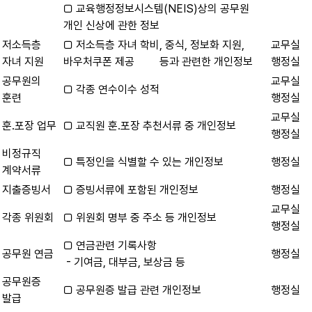
□ 교육행정정보시스템(NEIS)상의 공무원
개인 신상에 관한 정보
저소득층
□ 저소득층 자녀 학비, 중식, 정보화 지원,
교무실
자녀 지원
바우처쿠폰 제공 등과 관련한 개인정보
행정실
공무원의
교무실
□ 각종 연수이수 성적
훈련
행정실
교무실
훈․포장 업무
□ 교직원 훈․포장 추천서류 중 개인정보
행정실
비정규직
□ 특정인을 식별할 수 있는 개인정보
행정실
계약서류
지출증빙서
□ 증빙서류에 포함된 개인정보
행정실
교무실
각종 위원회
□ 위원회 명부 중 주소 등 개인정보
행정실
□ 연금관련 기록사항
공무원 연금
행정실
- 기여금, 대부금, 보상금 등
공무원증
□ 공무원증 발급 관련 개인정보
행정실
발급