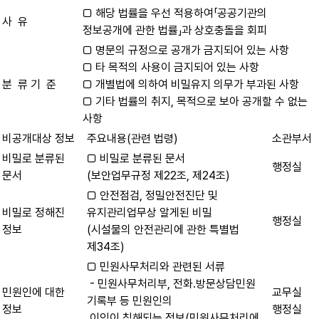
□ 해당 법률을 우선 적용하여「공공기관의
사 유
정보공개에 관한 법률」과 상호충돌을 회피
□ 명문의 규정으로 공개가 금지되어 있는 사항
□ 타 목적의 사용이 금지되어 있는 사항
분 류 기 준
□ 개별법에 의하여 비밀유지 의무가 부과된 사항
□ 기타 법률의 취지, 목적으로 보아 공개할 수 없는
사항
비공개대상 정보
주요내용(관련 법령)
소관부서
비밀로 분류된
□ 비밀로 분류된 문서
행정실
문서
(보안업무규정 제22조, 제24조)
□ 안전점검, 정밀안전진단 및
비밀로 정해진
유지관리업무상 알게된 비밀
행정실
정보
(시설물의 안전관리에 관한 특별법
제34조)
□ 민원사무처리와 관련된 서류
- 민원사무처리부, 전화․방문상담민원
민원인에 대한
교무실
기록부 등 민원인의
정보
행정실
이익이 침해되는 정보(민원사무처리에