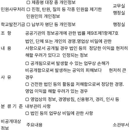
□ 제증명 대장 중 개인정보
교무실
민원사무처리
□ 진정, 탄원, 질의 등 각종 민원을 제기한
행정실
민원인의 개인정보
학교발전기금
□ 납부자 명단 등 개인정보
행정실
조 항
공공기관의 정보공개에 관한 법률 제9조제1항제7호
법인, 단체 또는 개인의 경영․영업상 비밀에 관한
내 용
사항으로서 공개될 경우 법인 등의 정당한 이익을 현저히
해할 우려가 있다고 인정되는 정보
□ 공개됨으로써 발생할 수 있는 업무상 손해가
비공개함으로써 발생하는 공익의 피해보다 현저히 큰
사 유
경우
□ 건전한 법인 등의 활동을 저해함으로써 정당한 경영․
영업 이익을 해할 우려가 있는 경우
□ 영업상의 정보, 경영방침, 신용평가, 경리, 인사 등
분 류 기 준
내부관리 사항
□ 법인 등의 업무상 비밀에 관한 사항
비공개대상
주요내용
소관부서
정보