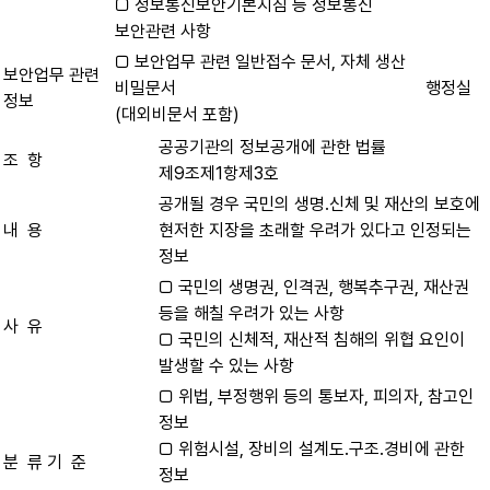
□ 정보통신보안기본지침 등 정보통신
보안관련 사항
□ 보안업무 관련 일반접수 문서, 자체 생산
보안업무 관련
비밀문서
행정실
정보
(대외비문서 포함)
공공기관의 정보공개에 관한 법률
조 항
제9조제1항제3호
공개될 경우 국민의 생명․신체 및 재산의 보호에
내 용
현저한 지장을 초래할 우려가 있다고 인정되는
정보
□ 국민의 생명권, 인격권, 행복추구권, 재산권
등을 해칠 우려가 있는 사항
사 유
□ 국민의 신체적, 재산적 침해의 위협 요인이
발생할 수 있는 사항
□ 위법, 부정행위 등의 통보자, 피의자, 참고인
정보
□ 위험시설, 장비의 설계도․구조․경비에 관한
분 류 기 준
정보