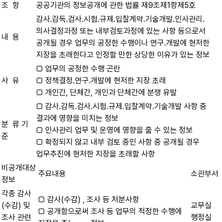
조 항
공공기관의 정보공개에 관한 법률 제9조제1항제5호
감사․감독․검사․시험․규제․입찰계약․기술개발․인사관리․
의사결정과정 또는 내부검토과정에 있는 사항 등으로서
내 용
공개될 경우 업무의 공정한 수행이나 연구․개발에 현저한
지장을 초래한다고 인정할 만한 상당한 이유가 있는 정보
□ 업무의 공정한 수행 곤란
사 유
□ 정책결정․연구․개발에 현저한 지장 초래
□ 개인간, 단체간, 개인과 단체간에 분쟁 유발
□ 감사․감독․검사․시험․규제․입찰계약․기술개발 사항 중
결과에 영향을 미치는 정보
분 류 기
□ 인사관리 업무 및 운영에 영향을 줄 수 있는 정보
준
□ 확정되지 않고 내부 검토 중인 사항 중 공개될 경우
업무추진에 현저한 지장을 초래할 사항
비공개대상
주요내용
소관부서
정보
각종 감사
□ 감사(수감) , 조사 등 처분사항
(수감) 및
교무실
□ 공개함으로써 조사 등 업무의 적정한 수행에
조사 관련
행정실