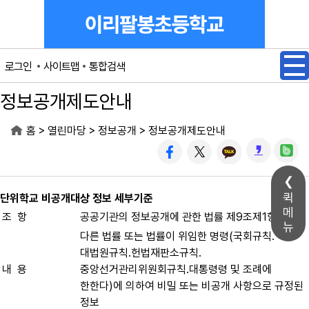
메인메뉴 바로가기
본문내용 바로가기
사이트맵
통합검색
로그인
정보공개제도안내
>
>
>
홈
열린마당
정보공개
정보공개제도안내
퀵
단위학교 비공개대상 정보 세부기준
메
조 항
공공기관의 정보공개에 관한 법률 제9조제1항제1호
뉴
다른 법률 또는 법률이 위임한 명령(국회규칙․
대법원규칙․헌법재판소규칙․
내 용
중앙선거관리위원회규칙․대통령령 및 조례에
한한다)에 의하여 비밀 또는 비공개 사항으로 규정된
정보