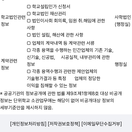
□ 학교설립인가 신청서
□ 학교법인 재산관리
학교법인관련
사학법인
□ 법인이사회 회의록, 임원 취․해임에 관한
정보
(행정실)
사항
□ 법인 설립, 해산에 관한 사항
□ 업체의 계약내역 등 계약관련 서류
□ 각종 용역을 수행하는 민간업체의 기존 기술,
신기술, 신공법, 시공실적, 내부관리에 관한
계약관련
정보
행정실
정보
□ 각종 용역수행과 관련한 제안업체의
기술평가결과 등 특정 업체의 정당한
이익을 침해할 수 있는 정보
※ 공공기관의 정보공개에 관한 법률 제9조제1항제8호 대상 비공개
정보는 단위학교 소관업무에는 해당이 없어 비공개대상 정보의
세부기준안을 제시하지 않음.
[개인정보처리방침]
[저작권보호정책]
[이메일무단수집거부]