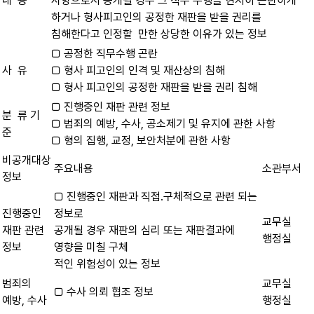
내 용
사항으로서 공개될 경우 그 직무 수행을 현저히 곤란하게
하거나 형사피고인의 공정한 재판을 받을 권리를
침해한다고 인정할 만한 상당한 이유가 있는 정보
□ 공정한 직무수행 곤란
사 유
□ 형사 피고인의 인격 및 재산상의 침해
□ 형사 피고인의 공정한 재판을 받을 권리 침해
□ 진행중인 재판 관련 정보
분 류 기
□ 범죄의 예방, 수사, 공소제기 및 유지에 관한 사항
준
□ 형의 집행, 교정, 보안처분에 관한 사항
비공개대상
주요내용
소관부서
정보
□ 진행중인 재판과 직접․구체적으로 관련 되는
진행중인
정보로
교무실
재판 관련
공개될 경우 재판의 심리 또는 재판결과에
행정실
정보
영향을 미칠 구체
적인 위험성이 있는 정보
범죄의
교무실
□ 수사 의뢰 협조 정보
예방, 수사
행정실