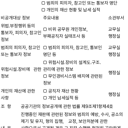
□ 범죄의 피의자, 참고인 또는 통보자 명단
□ 개인의 재산 현황 및 납세 실적
비공개대상 정보
주요내용
소관부서
위법․부정행위 등의
□ 비위 공무원 개인정보,
교무실
통보자, 피의자, 참고인
부패공직자 실태조사 등
행정실
정보
범죄의 피의자, 참고인
□ 범죄의 피의자, 참고인, 통보인
교무실
또는 통보자 정보
명단 등
행정실
□ 위험시설․장비의 설계도․구조․
위험시설․장비에 관한
관리에 관한 정보
행정실
정보
□ 무인경비시스템 배치에 관련된
정보
개인의 재산에 관한
□ 공직자 재산 현황
행정실
사항
□ 개인 납세실적 등
조 항
공공기관의 정보공개에 관한 법률 제9조제1항제4호
진행중인 재판에 관련된 정보와 범죄의 예방, 수사, 공소의
제기 및 유지, 형의 집행, 교정, 보안처분에 관한