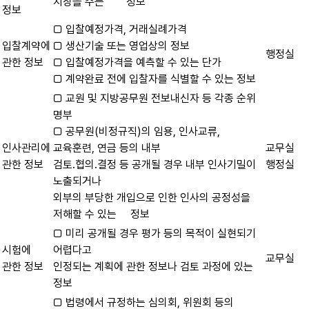
지장을 주는 정보
정보
□ 입찰예정가격, 거래실례가격
입찰계약에
□ 생산기술 또는 영업상의 정보
행정실
관한 정보
□ 입찰예정가격을 예측할 수 있는 단가
□ 계약완료 전에 입찰자를 식별할 수 있는 정보
□ 교원 및 지방공무원 전보내신자 등 각종 순위
명부
□ 공무원(비정규직)의 임용, 인사교류,
인사관리에
교육훈련, 연금 등의 내부
교무실
관한 정보
검토․협의․결정 등 공개될 경우 내부 인사기밀이
행정실
노출되거나
외부의 부당한 개입으로 인한 인사의 공정성을
저해할 수 있는 정보
□ 미리 공개될 경우 평가 등의 목적이 실현되기
시험에
어렵다고
교무실
관한 정보
인정되는 계획에 관한 정보나 검토 과정에 있는
정보
□ 법령에서 규정하는 심의회, 위원회 등의