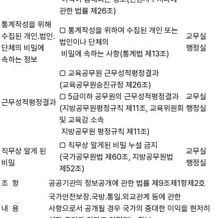
관한 법률 제26조)
통계작성을 위해
□ 통계작성을 위하여 수집된 개인 또는
수집된 개인․법인․
교무실
법인이나 단체의
단체의 비밀에
행정실
비밀에 속하는 사항(통계법 제13조)
속하는 정보
□ 교육공무원 근무성적평정결과
(교육공무원승진규정 제26조)
□ 5급이하 공무원의 근무성적평정결과
교무실
근무성적평정결과
(지방공무원평정규칙 제11조, 교육위원회
행정실
및 교육감 소속
지방공무원 평정규칙 제11조)
□ 직무상 알게된 비밀 누설 금지
직무상 알게 된
교무실
(국가공무원법 제60조, 지방공무원법
비밀
행정실
제52조)
조 항
공공기관의 정보공개에 관한 법률 제9조제1항제2호
국가안전보장․국방․통일․외교관계 등에 관한
내 용
사항으로서 공개될 경우 국가의 중대한 이익을 현저히