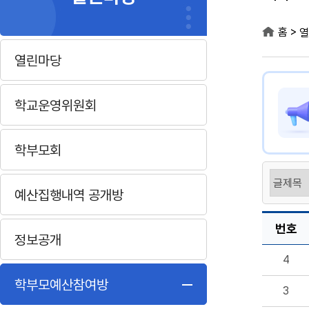
>
홈
열
열린마당
학교운영위원회
학부모회
예산집행내역 공개방
번호
정보공개
4
학부모예산참여방
3