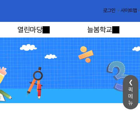
사이트맵
로그인
열린마당
늘봄학교
퀵
메
뉴