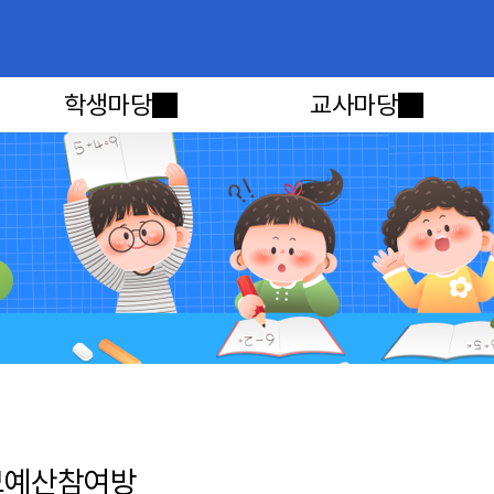
메인메뉴 바로가기
본문내용 바로가기
학생마당
교사마당
모예산참여방