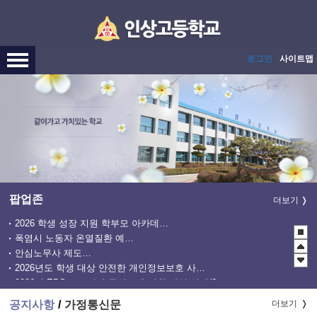
메인메뉴 바로가기
본문내용 바로가기
로그인
사이트맵
팝업존
더보기
2026 학생 성장 지원 학부모 아카데미 운영
폭염시 노동자 온열질환 예방수칙
안심노무사 제도 홍보
2026년도 학생 대상 안전한 개인정보보호 사례 공모전
2026년 EBS 고교강의 무상교재 지원 사업 안내(2학기 2차)
관행적 부패행위 등 행동강령 위반 집중신고기간 운영
공지사항
가정통신문
더보기
2027학년도 EBS 수능연계교재 정오표 안내