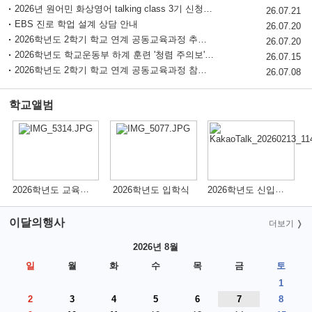
2026년 원어민 화상영어 talking class 3기 신청 안내
청소년 도박예방 카드뉴스
26.07.21
EBS 진로 학업 설계 상담 안내
사이버도박 자진신고 기간 운영
26.07.20
2026학년도 2학기 학교 연계 공동교육과정 추가 모집 안내
26.07.20
2026학년도 학교운동부 하계 훈련 '청렴 주의보' 발령 안내
26.07.15
2026학년도 2학기 학교 연계 공동교육과정 참여 학생 모집 안내
26.07.08
학교앨범
더보기
2026학년도 교육과정 설명회
2026학년도 신입생 예비소집(오리엔테이션)
2026학년도 입학식
이달의행사
더보기
2026년 8월
일
월
화
수
목
금
토
1
2
3
4
5
6
7
8