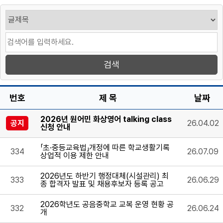
번호
제 목
날짜
2026년 원어민 화상영어 talking class
공지
26.04.02
신청 안내
「초·중등교육법」개정에 따른 학교생활기록
334
26.07.09
상업적 이용 제한 안내
2026년도 하반기 행정대체(시설관리) 최
333
26.06.29
종 합격자 발표 및 채용후보자 등록 공고
2026학년도 공음중학교 교복 운영 현황 공
332
26.06.24
개