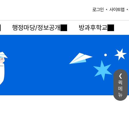
사이트맵
로그인
행정마당/정보공개
방과후학교
퀵
메
뉴