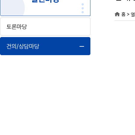
>
홈
열
토론마당
건의/상담마당